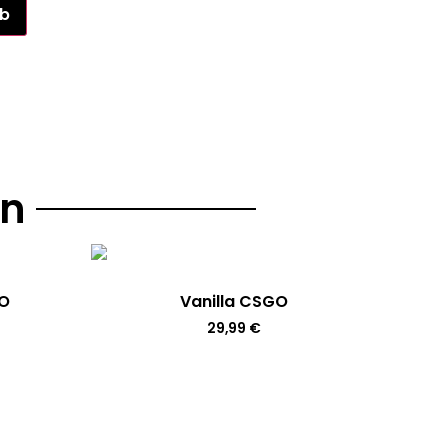
rb
en
GO
Vanilla CSGO
29,99
€