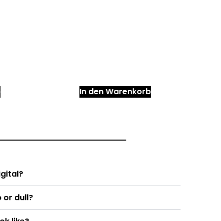
b
In den Warenkorb
igital?
 or dull?