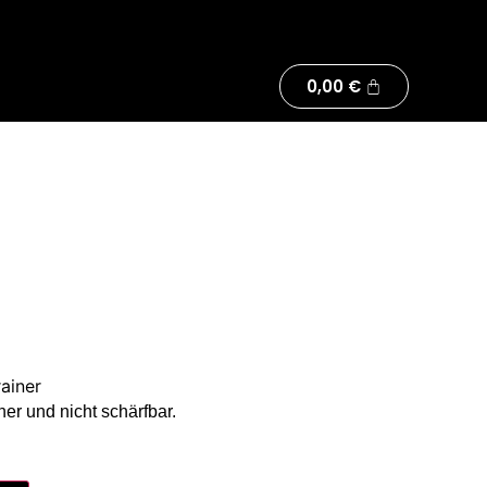
0,00
€
rainer
her und nicht schärfbar.