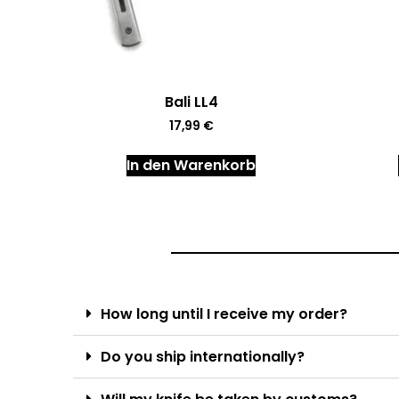
Bali LL4
17,99
€
In den Warenkorb
How long until I receive my order?
Do you ship internationally?