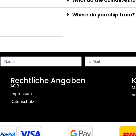
What do the dull knives lo
Where do you ship from?
!
Rechtliche Angaben
K
AGB
Me
Impressum
ne
Datenschutz