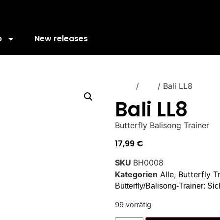
p
New releases
Start
/
Alle
/ Bali LL8
Bali LL8
Butterfly Balisong Trainer
17,99
€
SKU
BH0008
Kategorien
Alle
,
Butterfly T
Butterfly/Balisong-Trainer: Sic
99 vorrätig