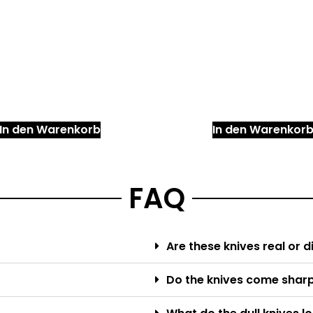
In den Warenkorb
In den Warenkor
FAQ
Are these knives real or d
Do the knives come sharp