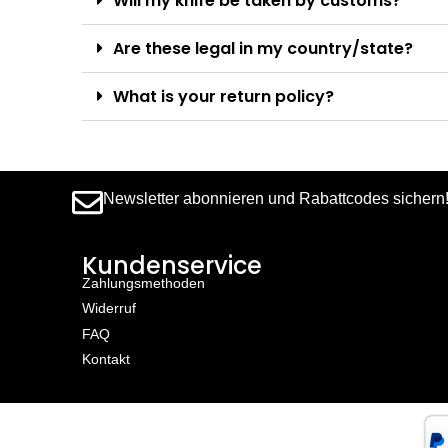
Will my knife be taken by customs?
Are these legal in my country/state?
What is your return policy?
Newsletter abonnieren und Rabattcodes sichern
Kundenservice
Zahlungsmethoden
Widerruf
FAQ
Kontakt