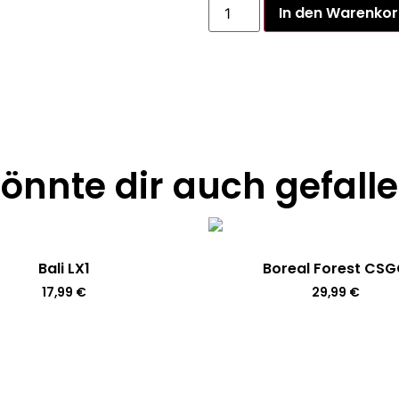
In den Warenko
önnte dir auch gefall
Bali LX1
Boreal Forest CS
17,99
€
29,99
€